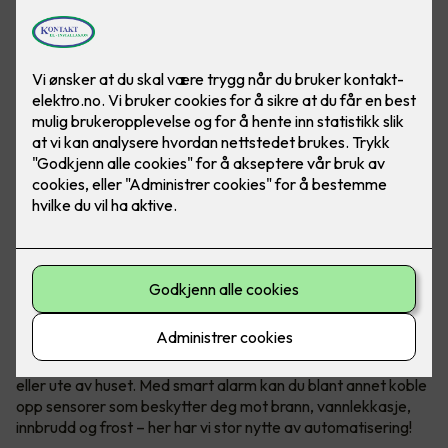
Sikkerhet med smart alarm
Smarthus gir deg trygghet hele døgnet, når du er hjemme
eller ute av huset. Med smart alarm kan du blant annet koble
opp sensorer som beskytter deg mot brann, vannlekkasje,
innbrudd og frost – her har vi stor nytte av automatisering!