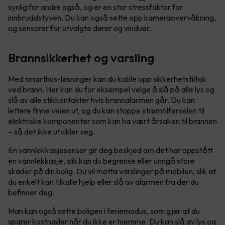
synlig for andre også, og er en stor stressfaktor for
innbruddstyven. Du kan også sette opp kameraovervåkning,
og sensorer for utvalgte dører og vinduer.
Brannsikkerhet og varsling
Med smarthus-løsninger kan du koble opp sikkerhetstiltak
ved brann. Her kan du for eksempel velge å slå på alle lys og
slå av alle stikkontakter hvis brannalarmen går. Du kan
lettere finne veien ut, og du kan stoppe strømtilførselen til
elektriske komponenter som kan ha vært årsaken til brannen
– så det ikke utvikler seg.
En vannlekkasjesensor gir deg beskjed om det har oppstått
en vannlekkasje, slik kan du begrense eller unngå store
skader på din bolig. Du vil motta varslinger på mobilen, slik at
du enkelt kan tilkalle hjelp eller slå av alarmen fra der du
befinner deg.
Man kan også sette boligen i feriemodus, som gjør at du
sparer kostnader når du ikke er hjemme. Du kan slå av lys og