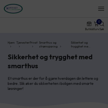
0
Butikk
Kurv
Søk
Hjem
Tjenester
Privat
Smarthus og
Sikkerhet og
strømsparing
trygghet me…
Sikkerhet og trygghet med
smarthus
Et smarthus er der for å gjøre hverdagen din lettere og
bedre. Slik øker du sikkerheten i boligen med smarte
løsninger!