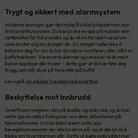
Trygt og sikkert med alarmsystem
Moderne løsninger gjør det mulig å koble boligalarmen opp
til et smarthussystem. Du kan bruke en app på mobilen eller
nettbrettet for full oversikt, og du vil motta raskt varsel om
noen bryter seg inn i boligen din. Du trenger heller ikke å
bekymre deg for om du har skrudd av komfyren, eller slått av
kaffetrakteren. Via smarte alarmer og sensorer vil du raskt
kunne oppdage alle trusler – dette gjør at du kan føle deg
trygg, selv når du er på ferie eller på hytta!
Les også:
En enklere hverdag med smarthus
Beskyttelse mot innbrudd
Smarthuset reagerer selv på skader og innbrudd, og du kan
sette opp en rekke funksjoner som øker sikkerheten på
hjemmefronten. Du kan blant annet sette opp
bevegelsessensorer der alle lys skrus på, og at alle lys skal
blinke om tyverialarmen går. Dette vil gjøre innbruddet mer