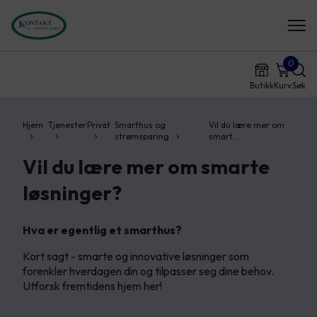
0
Butikk
Kurv
Søk
Hjem
Tjenester
Privat
Smarthus og
Vil du lære mer om
strømsparing
smart…
Vil du lære mer om smarte
løsninger?
Hva er egentlig et smarthus?
Kort sagt - smarte og innovative løsninger som
forenkler hverdagen din og tilpasser seg dine behov.
Utforsk fremtidens hjem her!