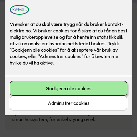
SG Smart - intelligent styring av
boligen
Spar strøm med SG Smart - et intelligent
smarthussystem, for enkel styring av el…