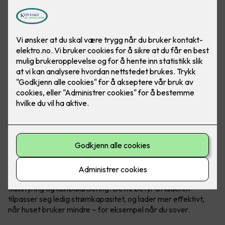
Flere og flere produsenter går mot smarte elbilladere, som
lader både raskere og mer effektivt. De smarte laderne er
koblet opp mot nett og gir blant annet raskere lading,
tidsstyring og lastbalansering. Dette betyr at laderen
tilpasser seg ledig strømkapasitet, og lader mer effektivt,
når huset bruker mindre – for eksempel når du sover.