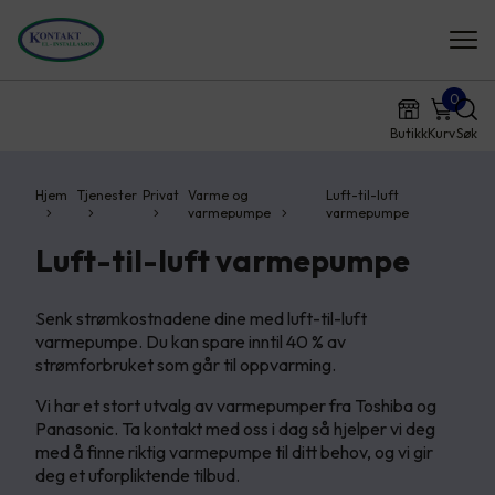
0
Butikk
Kurv
Søk
Hjem
Tjenester
Privat
Varme og
Luft-til-luft
varmepumpe
varmepumpe
Luft-til-luft varmepumpe
Senk strømkostnadene dine med luft-til-luft
varmepumpe. Du kan spare inntil 40 % av
strømforbruket som går til oppvarming.
Vi har et stort utvalg av varmepumper fra Toshiba og
Panasonic. Ta kontakt med oss i dag så hjelper vi deg
med å finne riktig varmepumpe til ditt behov, og vi gir
deg et uforpliktende tilbud.