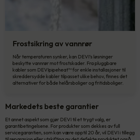
Frostsikring av vannrør
Når temperaturen synker, kan DEVI’s løsninger
beskytte vannrør mot frostskader. Fra pluggbare
kabler som DEVIpipeheat™ for enkle installasjoner til
skreddersydde kabler tilpasset ulike behov, finnes det
alternativer for både helårsboliger og fritidsboliger.
Markedets beste garantier
Et annet aspekt som gjør DEVI til et trygt valg, er
garantibetingelsene. For produkter som dekkes av full
servicegarantien, som kan være opptil 20 år, vil DEVI i tillegg
til reparasjon eller utskifting av det defekte produktet også