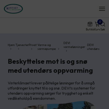
0
Butikk
Kurv
Søk
DEVI
Hjem
Tjenester
Privat
Varme og
DEVI
varmeløsninger
varmepumpe
utendørs
Beskyttelse mot is og snø
med utendørs oppvarming
Vinterklimaet krever pålitelige løsninger for å unngå
utfordringer knyttet til is og snø. DEVI’s systemer for
utendørs oppvarming sørger for trygghet og enkelt
vedlikehold på eiendommen.