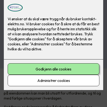
En trygg og mer komfortabel vinter
I Norge har vi et ganske tøft vinterklima. Med mye snø og is
på eiendommen kan man bli utsatt for utfordrende, og til og
med farlige situasjoner i hverdagen.