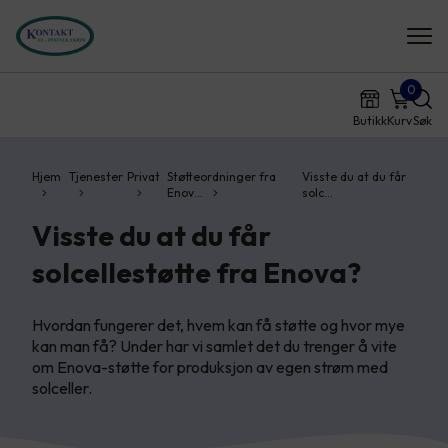
0
Butikk
Kurv
Søk
Hjem
Tjenester
Privat
Støtteordninger fra
Visste du at du får
Enov…
solc…
Visste du at du får
solcellestøtte fra Enova?
Hvordan fungerer det, hvem kan få støtte og hvor mye
kan man få? Under har vi samlet det du trenger å vite
om Enova-støtte for produksjon av egen strøm med
solceller.