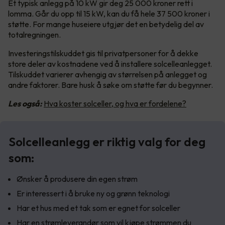
Et typisk anlegg på 10 kW gir deg 25 000 kroner rett i
lomma. Går du opp til 15 kW, kan du få hele 37 500 kroner i
støtte. For mange huseiere utgjør det en betydelig del av
totalregningen.
Investeringstilskuddet gis til privatpersoner for å dekke
store deler av kostnadene ved å installere solcelleanlegget.
Tilskuddet varierer avhengig av størrelsen på anlegget og
andre faktorer. Bare husk å søke om støtte før du begynner.
Les også:
Hva koster solceller, og hva er fordelene?
Solcelleanlegg er riktig valg for deg
som:
Ønsker å produsere din egen strøm
Er interessert i å bruke ny og grønn teknologi
Har et hus med et tak som er egnet for solceller
Har en strømleverandør som vil kjøpe strømmen du