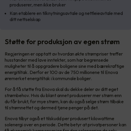
produserer, men ikke bruker
Kan etablere en tilknytningsavtale og nettleieavtale med
ditt nettselskap
Støtte for produksjon av egen strøm
Regjeringen er opptatt av hvordan økte strømpriser treffer
husstander med lave inntekter, som har begrensede
muligheter til å oppgradere boligene sine med bærekraftige
energitiltak. Derfor er 100 av de 750 millionene til Enova
øremerket energitiltak i kommunale boliger.
For å få støtte fra Enova skal du dekke deler av ditt eget
strømbehov. Hvis du blant annet produserer mer strøm enn
du får brukt, for mye strøm, kan du også selge strøm tilbake
til strømnettet og dermed tjene penger på det.
Enova tilbyr også et tilskudd per produsert kilowattime
solenergi over en periode. Dette betyr at privatpersoner kan
få økonomisk kompensasjon for den solenergien de selv