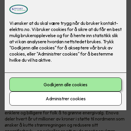
Hvem er Enova?
Enova er et statlig selskap med ett oppdrag - å gjøre det
enklere og billigere for folk å ta grønne energivalg. Enova
deler hvert år ut millioner av kroner i støtte til nordmenn som
ønsker å kutte strømregningen og redusere sitt
energiforbruk – og solceller er ett av de mest populære