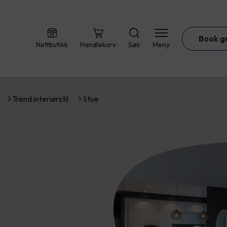
Book g
Nettbutikk
Handlekurv
Søk
Meny
Trend interiørstil
Stue