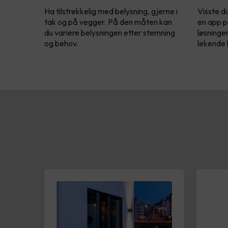
Ha tilstrekkelig med belysning, gjerne i
Visste d
tak og på vegger. På den måten kan
en app p
du variere belysningen etter stemning
løsninge
og behov.
lekende l