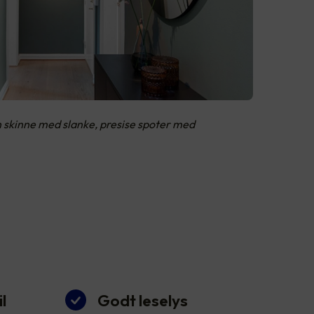
n skinne med slanke, presise spoter med
l
Godt leselys