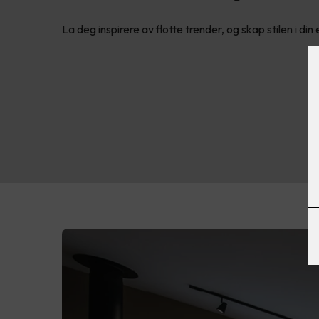
La deg inspirere av flotte trender, og skap stilen i din