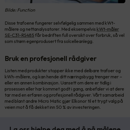
Bilde: Function
Disse trafoene fungerer selvfølgelig sammen med kWt-
målere og nettanalysatorer. Med eksempelvis
kWt-måler
SE-C31-RS485
får bedriften full oversikt over forbruk, så vel
som strøm egenprodusert fra solcelleanlegg.
Bruk en profesjonell rådgiver
Listen med produkter stopper ikke med delbare trafoer og
kWh-målere, og kan hende ditt næringsbygg trenger mer –
eller en annen kombinasjon. Uansett om dere er tidlig i
prosessen eller har kommet godt i gang, anbefaler vi at dere
tar med en erfaren og profesjonell rådgiver. Vårt samarbeid
med blant andre Micro Matic gjør Elkonor til et trygt valg på
veien mot å få dekket inn 50 % av investeringen.
La oss hjelpe deg med å nå målene