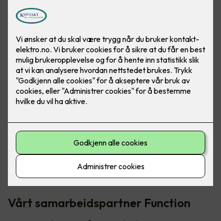
Bilde: Function
Høsten 2022 åpnet Regjeringen for at norske bedrifter
kunne
søke om støtte på opptil 50 % av utgiftene
ved å
spare energi. De som fikk innvilget søknaden har to år på å
gjennomføre tiltakene, og med smarte løsninger blir dette en
enkel sak.
Vårt samarbeidspartner Function