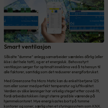
Smart ventilasjon
Såkalte “dumme” anlegg samarbeider særdeles dårlig (eller
ikke i det hele tatt), og er et energisluk. Behovsstyrt
ventilasjon sørger for optimalt inneklima ved å ta hensyn til
alle faktorer, samtidig som det reduserer energiforbruket.
Med Greenzone fra Micro Matic kan du enkelt betjene 125
rom eller soner med perfekt temperatur og luftkvalitet.
Verdien av slike løsninger har virkelig steget etter covid-19,
fordi arbeidsstokken i langt større grad ble værende på
hjemmekontoret. Mye energi kastes bort på tomme
kontorer og soner, særlig uten et styringssystem som KNX.