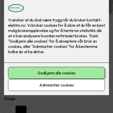
4 stk sorte LED downlights
rehab inkl. LED dimmer
Ferdig montert - Junistar ECO 2700 m/ LED
dimmer, fra SG Armaturen.
Flott LED downlight med 42 graders spredning og 30
graders vipp i to retninger til innendørs bruke, inkl. LED
dimmer. Inkludert montering.
Farge