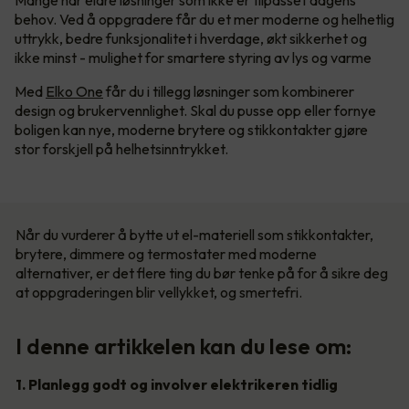
Mange har eldre løsninger som ikke er tilpasset dagens
behov. Ved å oppgradere får du et mer moderne og helhetlig
uttrykk, bedre funksjonalitet i hverdage, økt sikkerhet og
ikke minst - mulighet for smartere styring av lys og varme
Med
Elko One
får du i tillegg løsninger som kombinerer
design og brukervennlighet. Skal du pusse opp eller fornye
boligen kan nye, moderne brytere og stikkontakter gjøre
stor forskjell på helhetsinntrykket.
Når du vurderer å bytte ut el-materiell som stikkontakter,
brytere, dimmere og termostater med moderne
alternativer, er det flere ting du bør tenke på for å sikre deg
at oppgraderingen blir vellykket, og smertefri.
I denne artikkelen kan du lese om:
1. Planlegg godt og involver elektrikeren tidlig