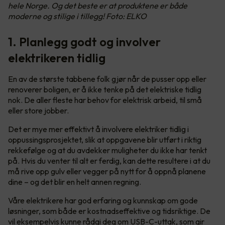
hele Norge. Og det beste er at produktene er både
moderne og stilige i tillegg! Foto: ELKO
1. Planlegg godt og involver
elektrikeren tidlig
En av de største tabbene folk gjør når de pusser opp eller
renoverer boligen, er å ikke tenke på det elektriske tidlig
nok. De aller fleste har behov for elektrisk arbeid, til små
eller store jobber.
Det er mye mer effektivt å involvere elektriker tidlig i
oppussingsprosjektet, slik at oppgavene blir utført i riktig
rekkefølge og at du avdekker muligheter du ikke har tenkt
på. Hvis du venter til alt er ferdig, kan dette resultere i at du
må rive opp gulv eller vegger på nytt for å oppnå planene
dine – og det blir en helt annen regning.
Våre elektrikere har god erfaring og kunnskap om gode
løsninger, som både er kostnadseffektive og tidsriktige. De
vil eksempelvis kunne rådgi deg om USB-C-uttak, som gir