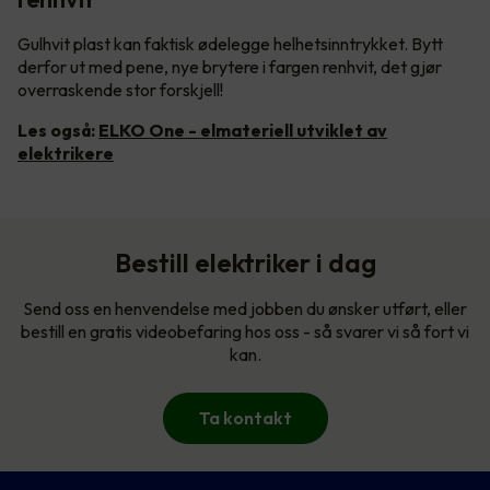
Gulhvit plast kan faktisk ødelegge helhetsinntrykket. Bytt
derfor ut med pene, nye brytere i fargen renhvit, det gjør
overraskende stor forskjell!
Les også:
ELKO One - elmateriell utviklet av
elektrikere
Bestill elektriker i dag
Send oss en henvendelse med jobben du ønsker utført, eller
bestill en gratis videobefaring hos oss - så svarer vi så fort vi
kan.
Ta kontakt