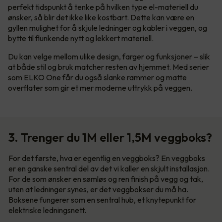
perfekt tidspunkt å tenke på hvilken type el-materiell du
ønsker, så blir det ikke like kostbart. Dette kan være en
gyllen mulighet for å skjule ledninger og kabler i veggen, og
bytte til flunkende nytt og lekkert materiell.
Du kan velge mellom ulike design, farger og funksjoner – slik
at både stil og bruk matcher resten av hjemmet. Med serier
som ELKO One får du også slanke rammer og matte
overflater som gir et mer moderne uttrykk på veggen.
3. Trenger du 1M eller 1,5M veggboks?
For det første, hva er egentlig en veggboks? En veggboks
er en ganske sentral del av det vi kaller en skjult installasjon.
For de som ønsker en sømløs og ren finish på vegg og tak,
uten at ledninger synes, er det veggbokser du må ha.
Boksene fungerer som en sentral hub, et knytepunkt for
elektriske ledningsnett.