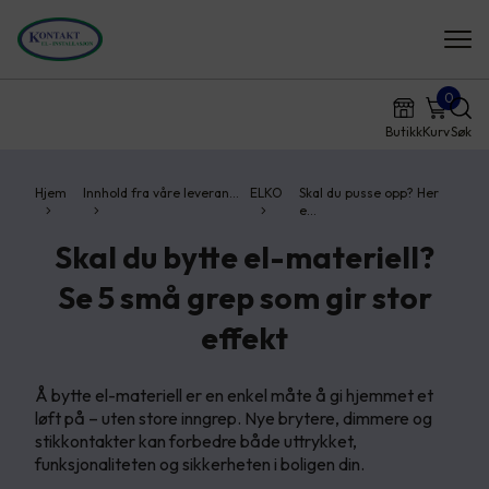
0
Butikk
Kurv
Søk
Hjem
Innhold fra våre leveran…
ELKO
Skal du pusse opp? Her
e…
Skal du bytte el-materiell?
Se 5 små grep som gir stor
effekt
Å bytte el-materiell er en enkel måte å gi hjemmet et
løft på – uten store inngrep. Nye brytere, dimmere og
stikkontakter kan forbedre både uttrykket,
funksjonaliteten og sikkerheten i boligen din.