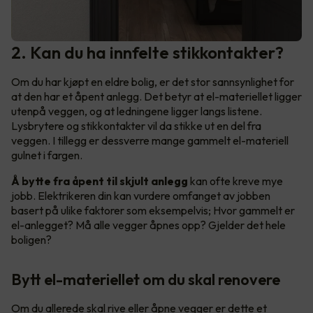
2. Kan du ha innfelte stikkontakter?
Om du har kjøpt en eldre bolig, er det stor sannsynlighet for
at den har et åpent anlegg. Det betyr at el-materiellet ligger
utenpå veggen, og at ledningene ligger langs listene.
Lysbrytere og stikkontakter vil da stikke ut en del fra
veggen. I tillegg er dessverre mange gammelt el-materiell
gulnet i fargen.
Å bytte fra åpent til skjult anlegg
kan ofte kreve mye
jobb. Elektrikeren din kan vurdere omfanget av jobben
basert på ulike faktorer som eksempelvis; Hvor gammelt er
el-anlegget? Må alle vegger åpnes opp? Gjelder det hele
boligen?
Bytt el-materiellet om du skal renovere
Om du allerede skal rive eller åpne vegger er dette et