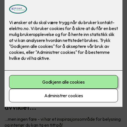
Vårt digitale showroom er dessverre
avviklet...
...men ingen fare - vi har et inspirasjonsområde for belysning
og interiør du kan ta en titt på!