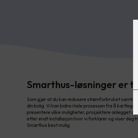
Smarthus-løsninger er t
Som gjør at du kan redusere strømforbruket samtidi
din bolig. Vi kan bidra i hele prosessen fra å kartleg
presentere ulike muligheter, prosjektere anlegget og å
etter endt installasjon hvor vi forklarer og viser deg h
Smarthus best mulig.