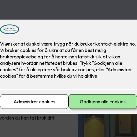
eknologi
g som du øker komforten i
ge dine behov og ønsker,
 starte installasjonen, til
vordan du kan ta i bruk ditt