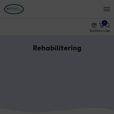
0
Butikk
Kurv
Søk
Rehabilitering