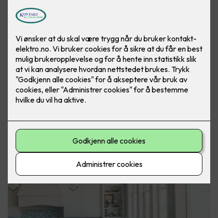
Vi har lang erfaring og god
kompetanse på rehabilitering av alle
typer el-anlegg
Vi hjelper gjerne til med alt fra de små oppdragene til store
totalrehabiliteringer. Vårt fokus er å tilby økonomisk
forsvarlige tiltak og løsninger som er holdbare over lang tid.
Vi i Kontakt Elektro utfører el-sjekk i hele Oslo og Akershus.
For elsjekk gjennomfører vi en systematisk gjennomgang av
ditt sikringsskap, kontakter, kabler, brytere og øvrig el-
anlegg. Hvis vi finner feil ved ditt elektriske anlegg vil vi
komme med våre forslag og anbefalinger til utbedringer.
Kontakt oss i dag hvis du ønsker elsjekk av din bolig!