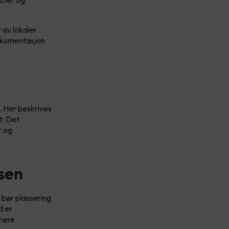
ester og
 av lokaler.
 dokumentasjon
 Her beskrives
t. Det
r og
asen
 bør plassering
d er
enere