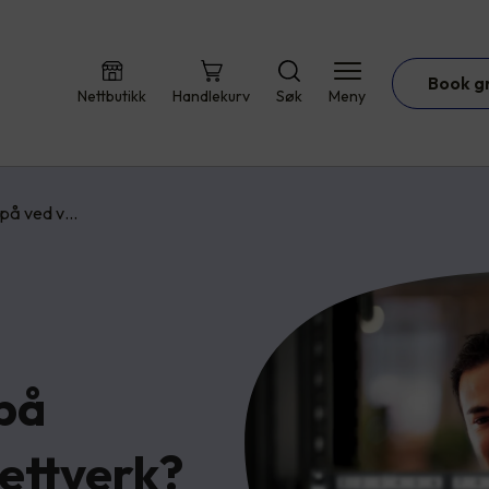
Book g
Nettbutikk
Handlekurv
Søk
Meny
 på ved v…
på
ettverk?