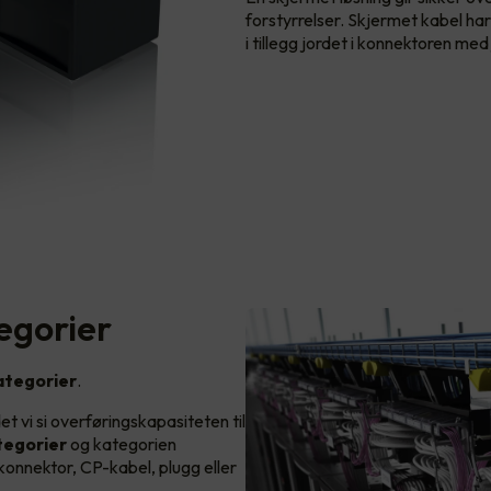
forstyrrelser. Skjermet kabel har
i tillegg jordet i konnektoren med
egorier
ategorier
.
det vi si overføringskapasiteten til
ategorier
og kategorien
 konnektor, CP-kabel, plugg eller