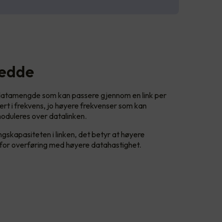
redde
datamengde som kan passere gjennom en link per
rt i frekvens, jo høyere frekvenser som kan
oduleres over datalinken.
ngskapasiteten i linken, det betyr at høyere
t for overføring med høyere datahastighet.