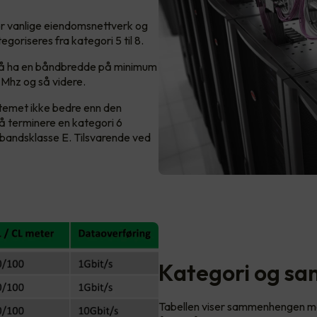
for vanlige eiendomsnettverk og
goriseres fra kategori 5 til 8.
r å ha en båndbredde på minimum
Mhz og så videre.
ystemet ikke bedre enn den
å terminere en kategori 6
ambandsklasse E. Tilsvarende ved
Kategori og s
Tabellen viser sammenhengen me