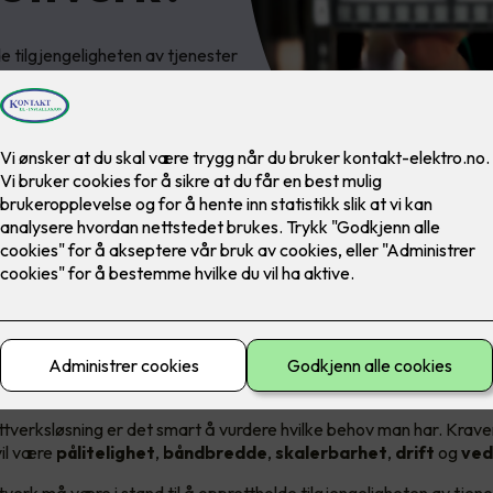
de tilgjengeligheten av tjenester
ektiv overføring av data. Vil du
ttslag har behov for?
rav til et datanettverk
ttverksløsning er det smart å vurdere hvilke behov man har. Kraven
vil være
pålitelighet
,
båndbredde
,
skalerbarhet
,
drift
og
ved