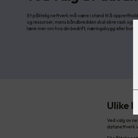
Et pålitelig nettverk må være i stand til å oppretthol
og ressurser, mens båndbredden skal sikre rask og eff
lære mer om hva din bedrift, næringsbygg eller bore
Ulike k
Ved valg av ne
datanettverk 