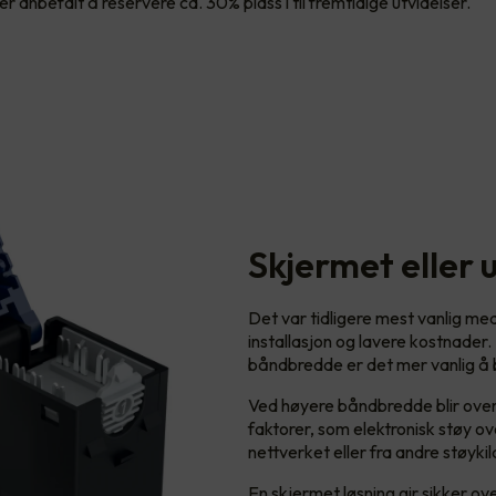
er anbefalt å reservere ca. 30% plass i til fremtidige utvidelser.
Skjermet eller 
Det var tidligere mest vanlig me
installasjon og lavere kostnader.
båndbredde er det mer vanlig å b
Ved høyere båndbredde blir overf
faktorer, som elektronisk støy over
nettverket eller fra andre støykil
En skjermet løsning gir sikker o