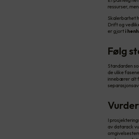
Et pålitelig ne
ressurser, men
Skalerbarhet ha
Drift og vedlik
er gjort
i henh
Følg s
Standarden so
de ulike fasene
innebærer alt f
separasjonsavst
Vurder
I prosjekterin
av datarack vu
omgivelsestemp