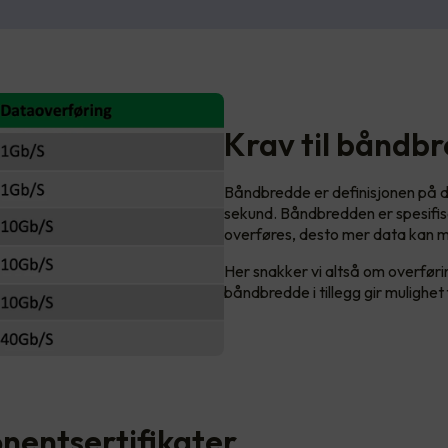
Krav til båndb
Båndbredde er definisjonen på 
sekund. Båndbredden er spesifise
overføres, desto mer data kan m
Her snakker vi altså om overføri
båndbredde i tillegg gir mulighe
entsertifikater