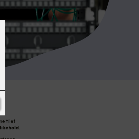
e til et
likehold
.