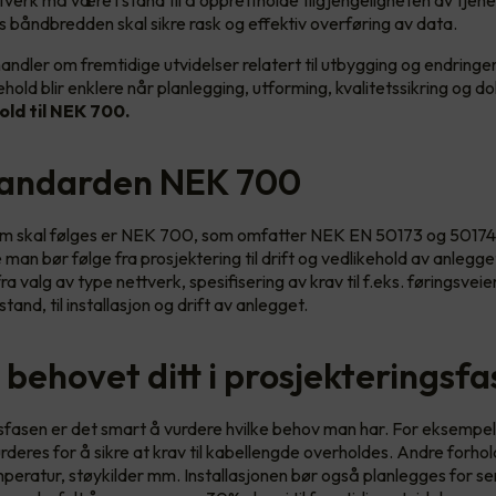
ttverk må være i stand til å opprettholde tilgjengeligheten av tjen
s båndbredden skal sikre rask og effektiv overføring av data.
ndler om fremtidige utvidelser relatert til utbygging og endringer
ehold blir enklere når planlegging, utforming, kvalitetssikring og
old til NEK 700.
tandarden NEK 700
m skal følges er NEK 700, som omfatter NEK EN 50173 og 50174.
 man bør følge fra prosjektering til drift og vedlikehold av anlegge
ra valg av type nettverk, spesifisering av krav til f.eks. føringsveie
and, til installasjon og drift av anlegget.
 behovet ditt i prosjekteringsf
gsfasen er det smart å vurdere hvilke behov man har. For eksempel
rderes for å sikre at krav til kabellengde overholdes. Andre forhol
eratur, støykilder mm. Installasjonen bør også planlegges for s