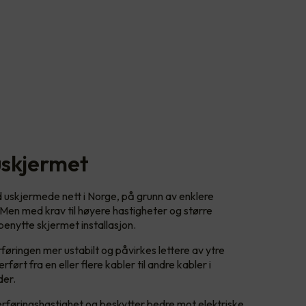
uskjermet
d uskjermede nett i Norge, på grunn av enklere
 Men med krav til høyere hastigheter og større
enytte skjermet installasjon.
øringen mer ustabilt og påvirkes lettere av ytre
ført fra en eller flere kabler til andre kabler i
der.
verføringshastighet og beskytter bedre mot elektriske